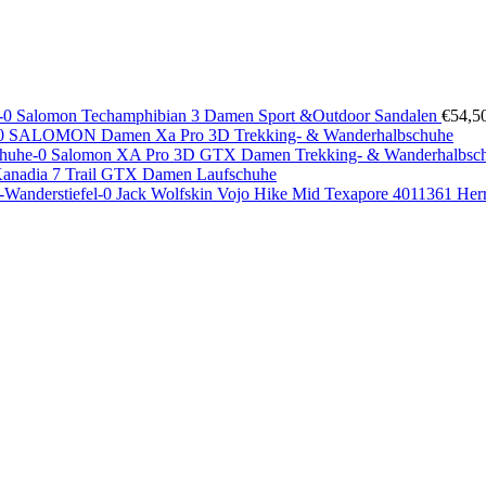
Salomon Techamphibian 3 Damen Sport &Outdoor Sandalen
€
54,5
SALOMON Damen Xa Pro 3D Trekking- & Wanderhalbschuhe
Salomon XA Pro 3D GTX Damen Trekking- & Wanderhalbsc
Kanadia 7 Trail GTX Damen Laufschuhe
Jack Wolfskin Vojo Hike Mid Texapore 4011361 He