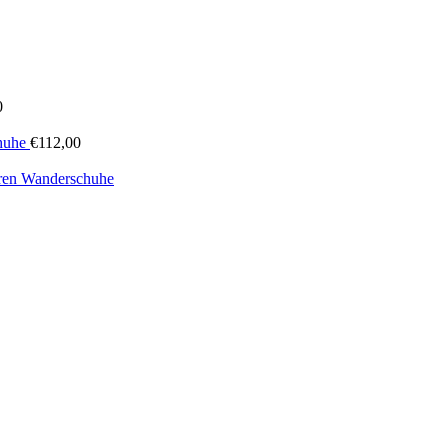
0
huhe
€
112,00
rren Wanderschuhe